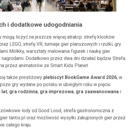
łodszych i dodatkowe udogodniania
 mogą liczyć na jeszcze więcej atrakcji: strefę klocków
oraz LEGO, strefę VR, turnieje gier planszowych i rzutki, gry
ami Mölkky, warsztaty malowania figurek i naukę gier
z nagrodami. Dodatkowo przez dwa dni działać będzie Strefa
a przez animatorów ze Smart Kids Planet.
ię także prestiżowy
plebiscyt BookGame Award 2026
, w
epsze gry wydane po polsku w ubiegłym roku w pięciu
 lat
,
gra rodzinna
,
gra imprezowa
,
gra zaawansowana
i
anszówkowe lody od Good Lood, strefa gastronomiczna z
gier tantis.pl oraz możliwość wysyłki zakupionych gier przez
ie całego kraju.