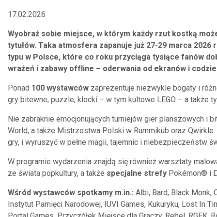
17.02.2026
Wyobraź sobie miejsce, w którym każdy rzut kostką może z
tytułów. Taka atmosfera zapanuje już 27-29 marca 2026
typu w Polsce, które co roku przyciąga tysiące fanów dob
wrażeń i zabawy offline – oderwania od ekranów i codzi
Ponad
100 wystawców
zaprezentuje niezwykle bogaty i różn
gry bitewne, puzzle, klocki – w tym kultowe LEGO – a także t
Nie zabraknie emocjonujących turniejów gier planszowych i bi
World, a także Mistrzostwa Polski w Rummikub oraz Qwirkle
gry, i wyruszyć w pełne magii, tajemnic i niebezpieczeństw św
W programie wydarzenia znajdą się również warsztaty malowa
ze świata popkultury, a także
specjalne strefy
Pokémon® i Dis
Wśród wystawców spotkamy m.in.:
Albi, Bard, Black Monk,
Instytut Pamięci Narodowej, IUVI Games, Kukuryku, Lost In
Portal Games, Przyczółek Miejsce dla Graczy, Rebel, RGFK, R