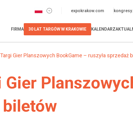
expokrakow.com
kongresy.
FIRMA
30 LAT TARGÓW W KRAKOWIE
KALENDARZ
AKTUAL
 i Targi Gier Planszowych BookGame – ruszyła sprzedaż b
rgi Gier Planszow
 biletów