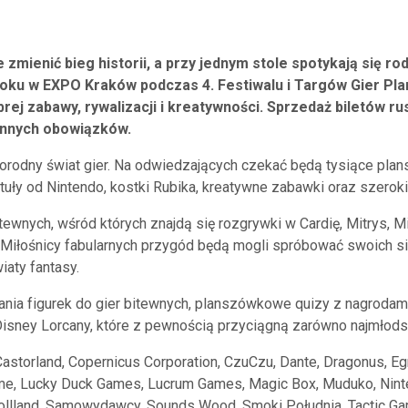
mienić bieg historii, a przy jednym stole spotykają się ro
 roku w EXPO Kraków podczas 4. Festiwalu i Targów Gier 
rej zabawy, rywalizacji i kreatywności. Sprzedaż biletów r
ennych obowiązków.
orodny świat gier. Na odwiedzających czekać będą tysiące plan
ytuły od Nintendo, kostki Rubika, kreatywne zabawki oraz szerok
tewnych, wśród których znajdą się rozgrywki w Cardię, Mitrys, 
. Miłośnicy fabularnych przygód będą mogli spróbować swoich 
iaty fantasy.
nia figurek do gier bitewnych, planszówkowe quizy z nagrodami
ney Lorcany, które z pewnością przyciągną zarówno najmłodszyc
 Castorland, Copernicus Corporation, CzuCzu, Dante, Dragonus, E
 Time, Lucky Duck Games, Lucrum Games, Magic Box, Muduko, Nin
ollland, Samowydawcy, Sounds Wood, Smoki Południa, Tactic Game