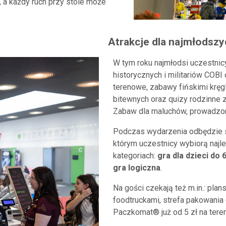
, a każdy ruch przy stole może
Atrakcje dla najm
W tym roku najmłodsi uczestnicy
historycznych i militariów COBI 
terenowe, zabawy fińskimi kręgl
bitewnych oraz quizy rodzinne 
Zabaw dla maluchów, prowadzon
Podczas wydarzenia odbędzie s
którym uczestnicy wybiorą najl
kategoriach:
gra dla dzieci do 6
gra logiczna
.
Na gości czekają też m.in.: pl
foodtruckami, strefa pakowania 
Paczkomat® już od 5 zł na teren