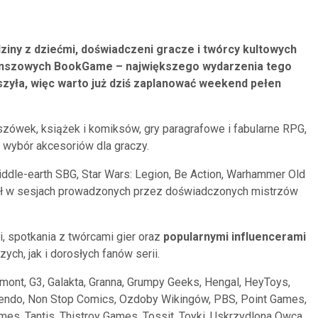
dziny z dziećmi, doświadczeni gracze i twórcy kultowych
Planszowych BookGame – największego wydarzenia tego
uszyła, więc warto już dziś zaplanować weekend pełen
szówek, książek i komiksów, gry paragrafowe i fabularne RPG,
i wybór akcesoriów dla graczy.
Middle-earth SBG, Star Wars: Legion, Be Action, Warhammer Old
sił w sesjach prowadzonych przez doświadczonych mistrzów
, spotkania z twórcami gier oraz
popularnymi influencerami
h, jak i dorosłych fanów serii.
gmont, G3, Galakta, Granna, Grumpy Geeks, Hengal, HeyToys,
tendo, Non Stop Comics, Ozdoby Wikingów, PBS, Point Games,
s, Tantis, Thistroy Games, Tossit, Toyki, Uskrzydlona Owca,