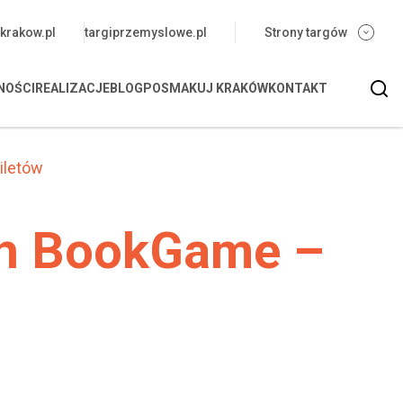
krakow.pl
targiprzemyslowe.pl
Strony targów
Wy
NOŚCI
REALIZACJE
BLOG
POSMAKUJ KRAKÓW
KONTAKT
M
iletów
ych BookGame –