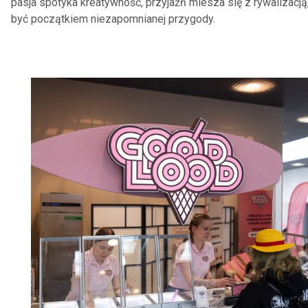
pasja spotyka kreatywność, przyjaźń miesza się z rywalizacją
być początkiem niezapomnianej przygody.