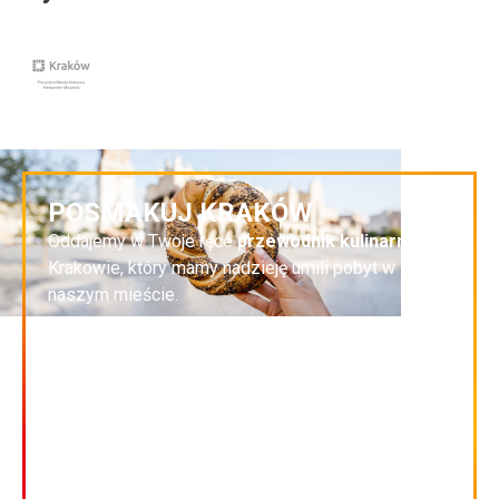
POSMAKUJ KRAKÓW
Oddajemy w Twoje ręce
przewodnik kulinarny
po
Krakowie, który mamy nadzieję umili pobyt w
naszym mieście.
Przewodnik powstał we współpracy firmy Targi w
Krakowie z Kati Płachecką - dziennikarką kulinarną
prowadzącą portal
krakowfood.pl
, twórczynią
konta
@krakowfood.kati
(największego w
Krakowie Instagrama poświęconego gastronomii z
Krakowa i Małopolski).