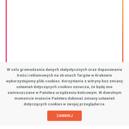
W przewodniku znajdziesz ciekawe miejsca na
każdą porę dnia, do których koniecznie trzeba
zajrzeć!
Przewodnik wpisuje się w realizowaną przez nas
strategię bleisure i jest odpowiedzią na potrzeby
naszych klientów, którzy przyjeżdżając na targi,
kongresy, konferencje, eventy chcą również poznać
Kraków.
W celu gromadzenia danych statystycznych oraz dopasowania
ZOBACZ PRZEWODNIK
treści reklamowych na stronach Targów w Krakowie
wykorzystujemy pliki cookies. Korzystanie z witryny bez zmiany
ustawień dotyczących cookies oznacza, że będą one
zamieszczane w Państwa urządzeniu końcowym. W dowolnym
momencie możecie Państwo dokonać zmiany ustawień
dotyczących cookies w swojej przeglądarce.
ZAMKNIJ