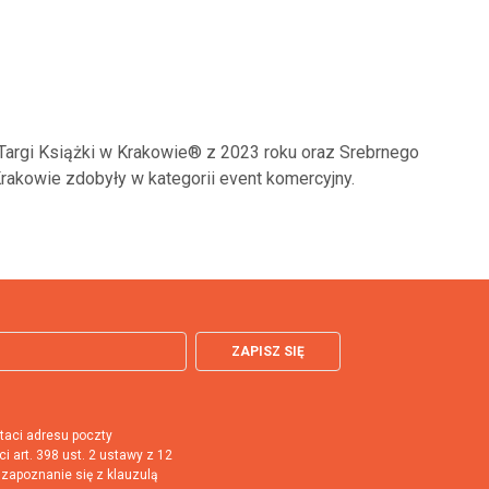
rgi Książki w Krakowie® z 2023 roku oraz Srebrnego
akowie zdobyły w kategorii event komercyjny.
ZAPISZ SIĘ
aci adresu poczty
i art. 398 ust. 2 ustawy z 12
 zapoznanie się z klauzulą