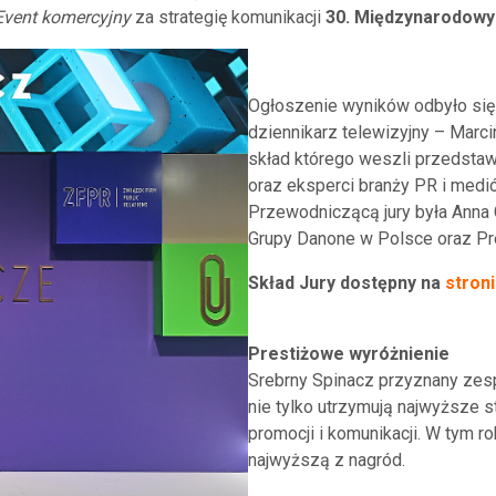
Event komercyjny
za strategię komunikacji
30. Międzynarodow
Ogłoszenie wyników odbyło się 
dziennikarz telewizyjny – Marc
skład którego weszli przedstaw
oraz eksperci branży PR i medi
Przewodniczącą jury była Anna 
Grupy Danone w Polsce oraz Pre
Skład Jury dostępny na
stron
Prestiżowe wyróżnienie
Srebrny Spinacz przyznany ze
nie tylko utrzymują najwyższe s
promocji i komunikacji. W tym r
najwyższą z nagród.