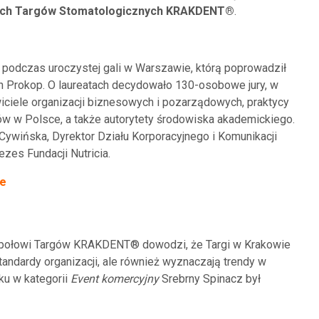
ych Targów Stomatologicznych KRAKDENT®
.
podczas uroczystej gali w Warszawie, którą poprowadził
in Prokop. O laureatach decydowało 130-osobowe jury, w
iciele organizacji biznesowych i pozarządowych, praktycy
ów w Polsce, a także autorytety środowiska akademickiego.
Cywińska, Dyrektor Działu Korporacyjnego i Komunikacji
zes Fundacji Nutricia.
ie
społowi Targów KRAKDENT® dowodzi, że Targi w Krakowie
tandardy organizacji, ale również wyznaczają trendy w
oku w kategorii
Event komercyjny
Srebrny Spinacz był