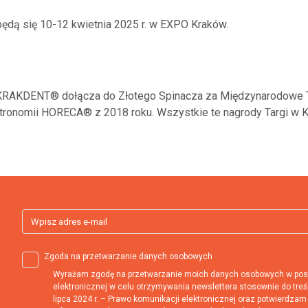
dą się 10-12 kwietnia 2025 r. w EXPO Kraków.
KRAKDENT® dołącza do Złotego Spinacza za Międzynarodowe Ta
ronomii HORECA® z 2018 roku. Wszystkie te nagrody Targi w Kr
Zgoda na przetwarzanie danych osobowych
Wyrażam zgodę na przetwarzanie moich danych osobowych w post
elektronicznej w celu otrzymywania newslettera stosownie do treśc
lipca 2024 r. – Prawo komunikacji elektronicznej oraz potwierdzam