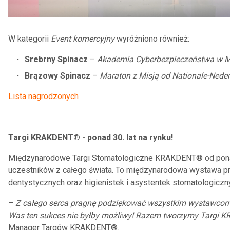
W kategorii
Event komercyjny
wyróżniono również:
Srebrny Spinacz
–
Akademia Cyberbezpieczeństwa w M
Brązowy Spinacz
–
Maraton z Misją od Nationale-Nede
Lista nagrodzonych
Targi KRAKDENT® - ponad 30. lat na rynku!
Międzynarodowe Targi Stomatologiczne KRAKDENT® od ponad t
uczestników z całego świata. To międzynarodowa wystawa pr
dentystycznych oraz higienistek i asystentek stomatologiczn
–
Z całego serca pragnę podziękować wszystkim wystawcom
Was ten sukces nie byłby możliwy! Razem tworzymy Targi K
Manager Targów KRAKDENT®.