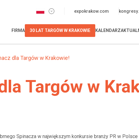
expokrakow.com
kongresy.
FIRMA
30 LAT TARGÓW W KRAKOWIE
KALENDARZ
AKTUAL
nacz dla Targów w Krakowie!
dla Targów w Kra
Srebrnego Spinacza w największym konkursie branży PR w Polsc