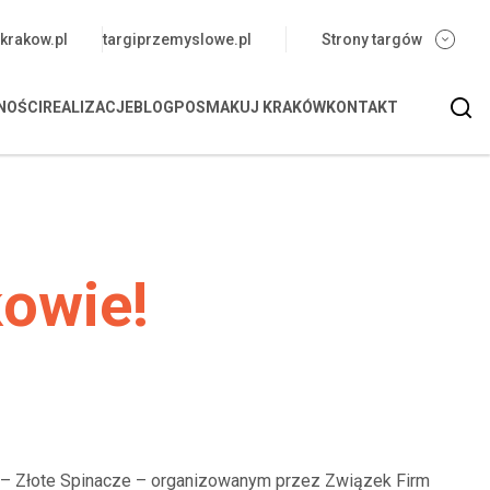
krakow.pl
targiprzemyslowe.pl
Strony targów
Wy
NOŚCI
REALIZACJE
BLOG
POSMAKUJ KRAKÓW
KONTAKT
M
kowie!
e – Złote Spinacze – organizowanym przez Związek Firm