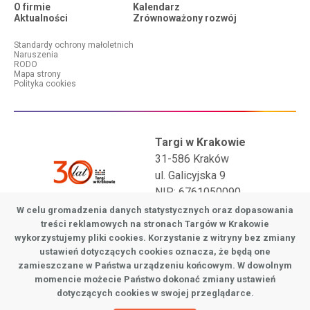
O firmie
Kalendarz
Aktualności
Zrównoważony rozwój
Standardy ochrony małoletnich
Menu dodatkowe (stopka #2)
Naruszenia
RODO
Mapa strony
Polityka cookies
Targi w Krakowie
31-586 Kraków
ul. Galicyjska 9
NIP: 6761050090
W celu gromadzenia danych statystycznych oraz dopasowania
tel.: +48 12 644 59 32
treści reklamowych na stronach Targów w Krakowie
tel.: +48 12 644 81 65
wykorzystujemy pliki cookies. Korzystanie z witryny bez zmiany
e-mail:
biuro@targi.krakow.pl
ustawień dotyczących cookies oznacza, że będą one
zamieszczane w Państwa urządzeniu końcowym. W dowolnym
Zgłoszenia naruszeń prawa:
sygnalista@targi.krakow.pl
momencie możecie Państwo dokonać zmiany ustawień
Zobacz nasze social media:
dotyczących cookies w swojej przeglądarce.