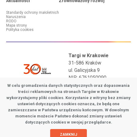
Aktualności
Zrównoważony rozwój
Standardy ochrony małoletnich
Menu dodatkowe (stopka #2)
Naruszenia
RODO
Mapa strony
Polityka cookies
Targi w Krakowie
31-586 Kraków
ul. Galicyjska 9
NIP: 6761050090
W celu gromadzenia danych statystycznych oraz dopasowania
tel.: +48 12 644 59 32
treści reklamowych na stronach Targów w Krakowie
tel.: +48 12 644 81 65
wykorzystujemy pliki cookies. Korzystanie z witryny bez zmiany
e-mail:
biuro@targi.krakow.pl
ustawień dotyczących cookies oznacza, że będą one
zamieszczane w Państwa urządzeniu końcowym. W dowolnym
Zgłoszenia naruszeń prawa:
sygnalista@targi.krakow.pl
momencie możecie Państwo dokonać zmiany ustawień
Zobacz nasze social media:
dotyczących cookies w swojej przeglądarce.
Realizacja:
Ideo
ZAMKNIJ