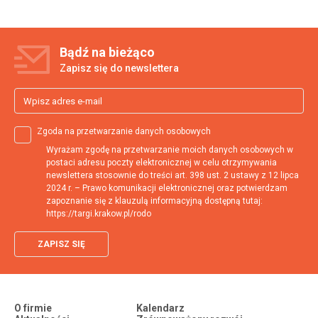
Bądź na
bieżąco
Zapisz się do newslettera
Zgoda na przetwarzanie danych osobowych
Wyrażam zgodę na przetwarzanie moich danych osobowych w
postaci adresu poczty elektronicznej w celu otrzymywania
newslettera stosownie do treści art. 398 ust. 2 ustawy z 12 lipca
2024 r. – Prawo komunikacji elektronicznej oraz potwierdzam
zapoznanie się z klauzulą informacyjną dostępną tutaj:
https://targi.krakow.pl/rodo
ZAPISZ SIĘ
O firmie
Kalendarz