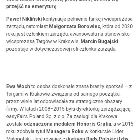
przejść na emeryturę
.
Paweł Nikliński
kontynuuje pełnienie funkcji wiceprezesa
zarządu, natomiast
Małgorzata Borowiec
, która od 2020
roku jest członkiem zarządu, awansowała na stanowisko
wiceprezesa Targów w Krakowie.
Marcin Bugajski
pozostaje w dotychczasowej roli członka zarządu.
Ewa Woch
to osoba doskonale znana branży spotkań – z
Targami w Krakowie związana od samego początku,
przez wiele lat odpowiadała za strategiczne obszary
firmy. W latach 2008–2015 była dyrektorką zarządzającą
easyFairs Poland Sp. z o.o. Za zasługi dla Krakowa
została
odznaczona medalem Honoris Gratia
, a w 2015
roku zdobyła tytuł
Managera Roku
w konkursie Lider
Małopolski. Jest również członkiem
Rady Polskiej Izby